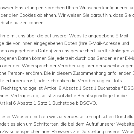
rowser-Einstellung entsprechend Ihren Wünschen konfigurieren u
r allen Cookies ablehnen. Wir weisen Sie darauf hin, dass Sie 
Website nutzen können.
ahme mit uns über die auf unserer Website angegebene E-Mail-
e die von Ihnen eingegebenen Daten (Ihre E-Mail-Adresse und
hnen angegebenen Daten) von uns gespeichert, um Ihr Anliegen z
zogenen Daten können Sie jederzeit durch das Senden einer E-Ma
 oder den Widerspruch der Verarbeitung Ihrer personenbezogen
che Person« erklären. Die in diesem Zusammenhang anfallenden
 erforderlich ist, oder schränken die Verarbeitung ein, falls
 Rechtsgrundlage ist Artikel 6 Absatz 1 Satz 1 Buchstabe f DS
ines Vertrages ab, so ist zusätzliche Rechtsgrundlage für die
Artikel 6 Absatz 1 Satz 1 Buchstabe b DSGVO.
ieser Webseite nutzen wir zur verbesserten optischen Darstell
elt es sich um Schriftarten, die bei dem Aufruf unserer Websit
 Zwischenspeicher Ihres Browsers zur Darstellung unserer Webs