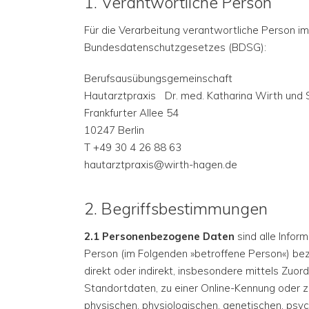
1. Verantwortliche Person
Für die Verarbeitung verantwortliche Person 
Bundesdatenschutzgesetzes (BDSG):
Berufsausübungsgemeinschaft
Hautarztpraxis Dr. med. Katharina Wirth und 
Frankfurter Allee 54
10247 Berlin
T +49 30 4 26 88 63
hautarztpraxis@wirth-hagen.de
2. Begriffsbestimmungen
2.1 Personenbezogene Daten
sind alle Inform
Person (im Folgenden »betroffene Person«) bezi
direkt oder indirekt, insbesondere mittels Zu
Standortdaten, zu einer Online-Kennung oder 
physischen, physiologischen, genetischen, psychi