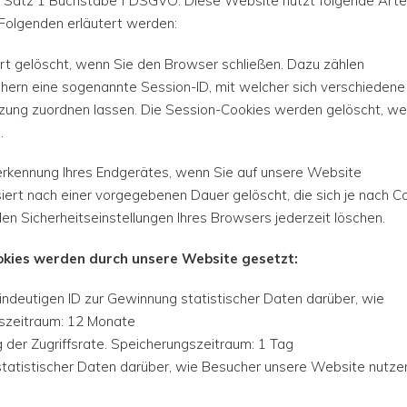
1 Satz 1 Buchstabe f DSGVO. Diese Website nutzt folgende Art
Folgenden erläutert werden:
t gelöscht, wenn Sie den Browser schließen. Dazu zählen
hern eine sogenannte Session-ID, mit welcher sich verschiedene
zung zuordnen lassen. Die Session-Cookies werden gelöscht, w
.
rkennung Ihres Endgerätes, wenn Sie auf unsere Website
ert nach einer vorgegebenen Dauer gelöscht, die sich je nach C
den Sicherheitseinstellungen Ihres Browsers jederzeit löschen.
ookies werden durch unsere Website gesetzt:
eindeutigen ID zur Gewinnung statistischer Daten darüber, wie
szeitraum: 12 Monate
 der Zugriffsrate. Speicherungszeitraum: 1 Tag
tatistischer Daten darüber, wie Besucher unsere Website nutze