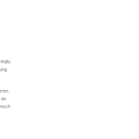
n
falls
tung
eren
 an
nisch