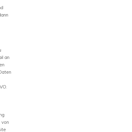
nd
dann
u
il an
en
 Daten
GVO.
ung
e von
ite