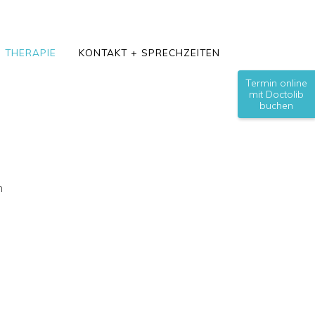
+ THERAPIE
KONTAKT + SPRECHZEITEN
Termin online
mit Doctolib
buchen
n