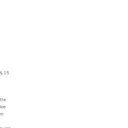
 § 15
atte
kie
en