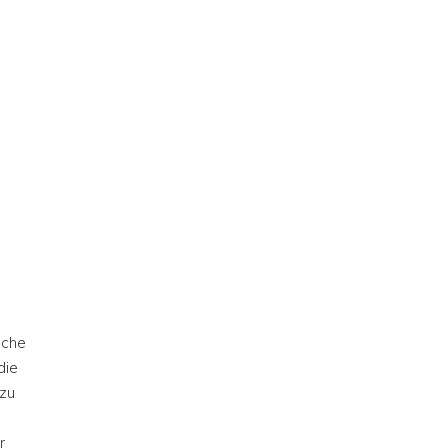
liche
die
 zu
r